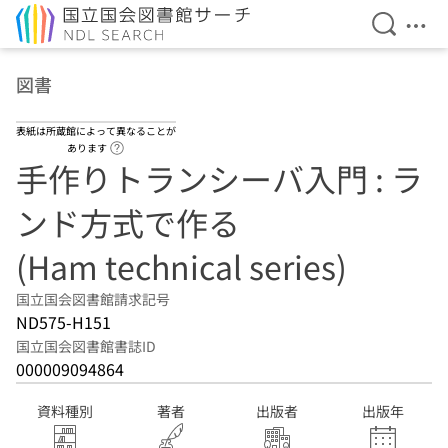
検索を開
メニ
本文へ移動
図書
表紙は所蔵館によって異なることが
ヘルプページへのリンク
あります
手作りトランシーバ入門 : ラ
ンド方式で作る
(Ham technical series)
国立国会図書館請求記号
ND575-H151
国立国会図書館書誌ID
000009094864
資料種別
著者
出版者
出版年