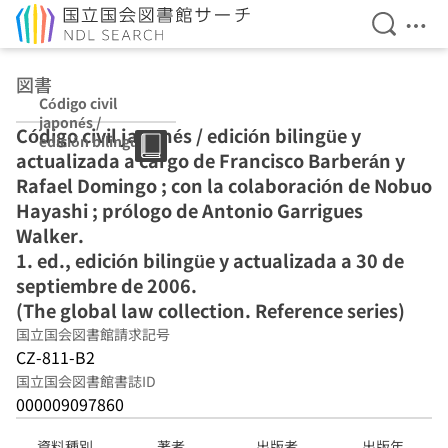
検索を開
メニ
本文へ移動
図書
Código civil
japonés /
Código civil japonés / edición bilingüe y
edición bilingüe
actualizada a cargo de Francisco Barberán y
y actualizada a
cargo de
Rafael Domingo ; con la colaboración de Nobuo
Francisco
Hayashi ; prólogo de Antonio Garrigues
Barberán y
Walker.
Rafael Domingo
; con la
1. ed., edición bilingüe y actualizada a 30 de
colaboración de
septiembre de 2006.
Nobuo Hayashi ;
(The global law collection. Reference series)
prólogo de
Antonio
国立国会図書館請求記号
Garrigues
CZ-811-B2
Walker. 1. ed.,
国立国会図書館書誌ID
edición bilingüe
000009097860
y actualizada a
30 de
septiembre de
資料種別
著者
出版者
出版年