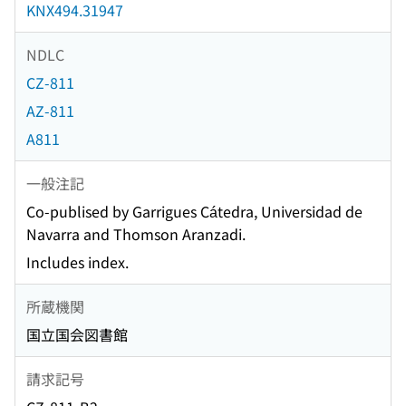
KNX494.31947
NDLC
CZ-811
AZ-811
A811
一般注記
Co-publised by Garrigues Cátedra, Universidad de
Navarra and Thomson Aranzadi.
Includes index.
所蔵機関
国立国会図書館
請求記号