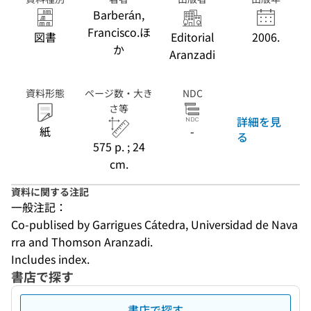
2006. (The
Barberán,
global law
Francisco.ほ
図書
Editorial
2006.
collection.
か
Reference
Aranzadi
series)
資料形態
ページ数・大き
NDC
さ等
詳細を見
紙
-
る
575 p. ; 24
cm.
資料に関する注記
一般注記：
Co-publised by Garrigues Cátedra, Universidad de Nava
rra and Thomson Aranzadi.
Includes index.
書店で探す
書店で探す