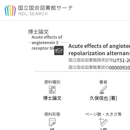
本文へ移動
博士論文
Acute effects of
angiotensin 2
Acute effects of angiote
receptor blocker
repolarization alternans
on ventricular
repolarization
UT51-2
国立国会図書館請求記号
alternans in
00000910
国立国会図書館書誌ID
chronic heart
failure
資料種別
著者
博士論文
久保信也 [著]
資料形態
ページ数・大きさ等