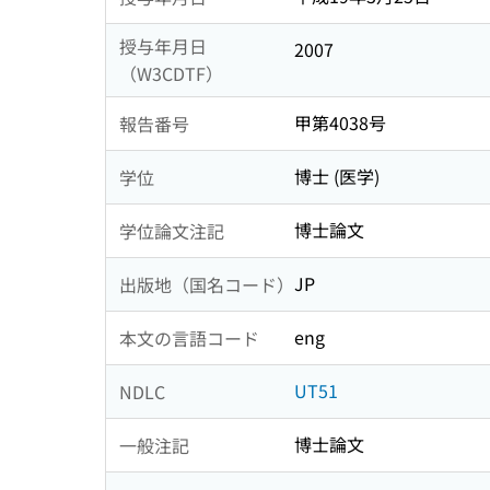
授与年月日
2007
（W3CDTF）
甲第4038号
報告番号
博士 (医学)
学位
博士論文
学位論文注記
JP
出版地（国名コード）
eng
本文の言語コード
UT51
NDLC
博士論文
一般注記