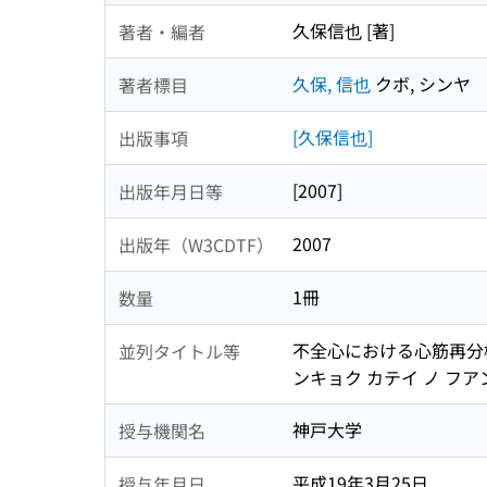
久保信也 [著]
著者・編者
久保, 信也
クボ, シンヤ
著者標目
[久保信也]
出版事項
[2007]
出版年月日等
2007
出版年（W3CDTF）
1冊
数量
不全心における心筋再分
並列タイトル等
ンキョク カテイ ノ フア
神戸大学
授与機関名
平成19年3月25日
授与年月日