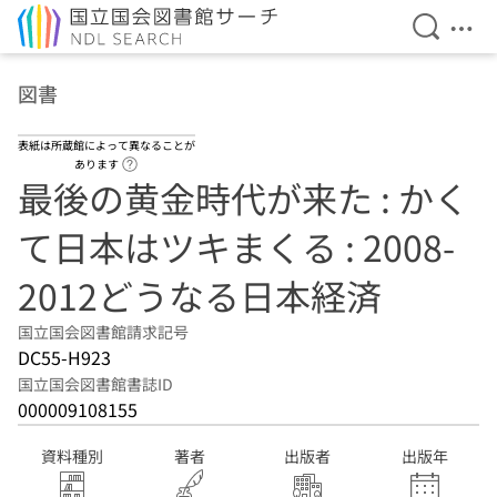
検索を開
メニ
本文へ移動
図書
表紙は所蔵館によって異なることが
ヘルプページへのリンク
あります
最後の黄金時代が来た : かく
て日本はツキまくる : 2008-
2012どうなる日本経済
国立国会図書館請求記号
DC55-H923
国立国会図書館書誌ID
000009108155
資料種別
著者
出版者
出版年