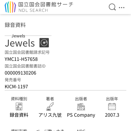
検索を開
メニ
本文へ移動
録音資料
Jewels
Jewels
国立国会図書館請求記号
YMC11-H57658
国立国会図書館書誌ID
000009130206
発売番号
KICM-1197
資料種別
著者
出版者
出版年
録音資料
アリス九號
PS Company
2007.3