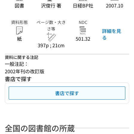
図書
沢俊行 著
日経BP社
2007.10
資料形態
ページ数・大き
NDC
さ等
詳細を見
る
紙
501.32
397p ; 21cm
資料に関する注記
一般注記：
2002年刊の改訂版
書店で探す
書店で探す
全国の図書館の所蔵