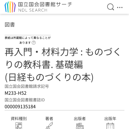
検索を開
メニ
本文へ移動
図書
表紙は所蔵館によって異なることが
ヘルプページへのリンク
あります
再入門・材料力学 : ものづく
りの教科書. 基礎編
(日経ものづくりの本)
国立国会図書館請求記号
M233-H52
国立国会図書館書誌ID
000009135184
資料種別
著者
出版者
出版年