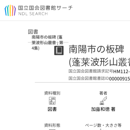
本文へ移動
図書
南陽市の板碑 (蓬
莱波形山叢書 ; 第
南陽市の板碑
4集)
(蓬莱波形山叢書 
HM112
国立国会図書館請求記号
00000915
国立国会図書館書誌ID
資料種別
著者
図書
加藤和徳 著
資料形態
ページ数・大きさ等