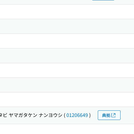
タビ ヤマガタケン ナンヨウシ
(
01206649
)
典拠