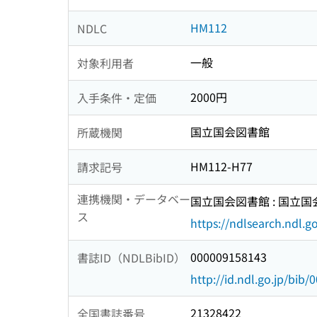
HM112
NDLC
一般
対象利用者
2000円
入手条件・定価
国立国会図書館
所蔵機関
HM112-H77
請求記号
連携機関・データベー
国立国会図書館 : 国立
ス
https://ndlsearch.ndl.go
000009158143
書誌ID（NDLBibID）
http://id.ndl.go.jp/bib
21328422
全国書誌番号