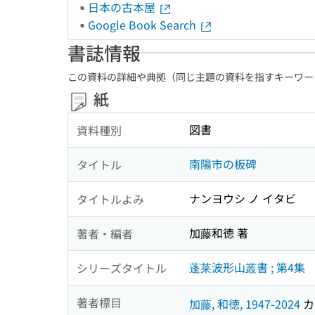
日本の古本屋
Google Book Search
書誌情報
この資料の詳細や典拠（同じ主題の資料を指すキーワー
紙
図書
資料種別
南陽市の板碑
タイトル
ナンヨウシ ノ イタビ
タイトルよみ
加藤和徳 著
著者・編者
蓬莱波形山叢書 ; 第4集
シリーズタイトル
著者標目
加藤, 和徳, 1947-2024
カト