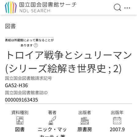
検索を開
メニ
本文へ移動
図書
表紙は所蔵館によって異なることが
ヘルプページへのリンク
あります
トロイア戦争とシュリーマン
(シリーズ絵解き世界史 ; 2)
国立国会図書館請求記号
GA52-H36
国立国会図書館書誌ID
000009163435
資料種別
著者
出版者
出版年
図書
ニック・マッ
原書房
2007.9
カーティ 著