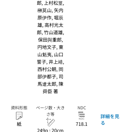
郎, 上村松篁,
榊莫山, 矢内
原伊作, 堀辰
雄, 高村光太
郎, 竹山道雄,
保田與重郎,
円地文子, 東
山魁夷, 山口
誓子, 井上靖,
西村公朝, 岡
部伊都子, 司
馬遼太郎, 陳
舜臣 著
資料形態
ページ数・大き
NDC
さ等
詳細を見
る
紙
718.1
249p ; 20cm