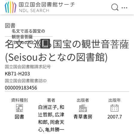
検索を開
メニ
本文へ移動
図書
名文で巡る国宝の
観世音菩薩
名文で巡る国宝の観世音菩薩
(Seisouおとなの
図書館)
(Seisouおとなの図書館)
国立国会図書館請求記号
KB71-H203
国立国会図書館書誌ID
000009183456
資料種別
著者
出版者
出版年
白洲正子, 和
辻哲郎, 広津
図書
青草書房
2007.7
和郎, 岡倉天
心, 亀井勝一