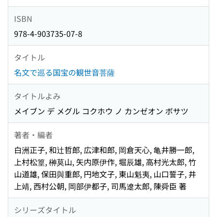
ISBN
978-4-903735-07-8
タイトル
名文で巡る国宝の観世音菩薩
タイトルよみ
メイブン デ メグル コクホウ ノ カンゼオン ボサツ
著者・編者
白洲正子, 和辻哲郎, 広津和郎, 岡倉天心, 亀井勝一郎,
上村松篁, 榊莫山, 矢内原伊作, 堀辰雄, 高村光太郎, 竹
山道雄, 保田與重郎, 円地文子, 東山魁夷, 山口誓子, 井
上靖, 西村公朝, 岡部伊都子, 司馬遼太郎, 陳舜臣 著
シリーズタイトル