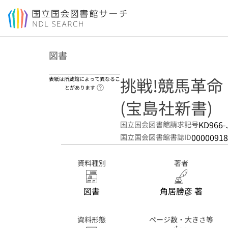
本文へ移動
図書
挑戦!競馬革命
表紙は所蔵館によって異なるこ
ヘルプページへのリンク
とがあります
(宝島社新書)
KD966-
国立国会図書館請求記号
00000918
国立国会図書館書誌ID
資料種別
著者
図書
角居勝彦 著
資料形態
ページ数・大きさ等