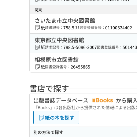
関東
さいたま市立中央図書館
紙
788.5 ｽﾐ
01100524402
請求記号：
図書登録番号：
東京都立中央図書館
紙
788.5-5086-2007
50144
請求記号：
図書登録番号：
相模原市立図書館
紙
26455865
図書登録番号：
書店で探す
出版書誌データベース
から購
『Books』は各出版社から提供された情報による出
紙の本を探す
別の方法で探す