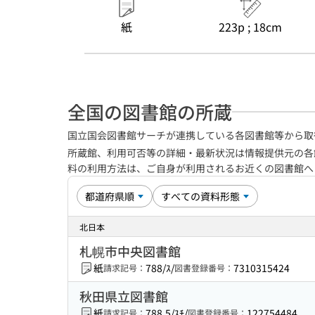
紙
223p ; 18cm
全国の図書館の所蔵
国立国会図書館サーチが連携している各図書館等から取
所蔵館、利用可否等の詳細・最新状況は情報提供元の各
料の利用方法は、ご自身が利用されるお近くの図書館
北日本
札幌市中央図書館
紙
788/ｽ/
7310315424
請求記号：
図書登録番号：
秋田県立図書館
紙
788.5/ｽﾁ/
122754484
請求記号：
図書登録番号：