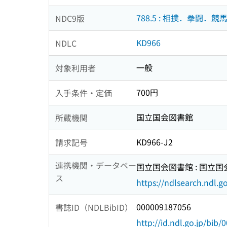
788.5 : 相撲．拳闘．競
NDC9版
KD966
NDLC
一般
対象利用者
700円
入手条件・定価
国立国会図書館
所蔵機関
KD966-J2
請求記号
連携機関・データベー
国立国会図書館 : 国立
ス
https://ndlsearch.ndl.go
000009187056
書誌ID（NDLBibID）
http://id.ndl.go.jp/bib