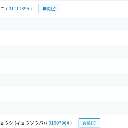
ヒコ
(
01111395
)
典拠
ョウシ (キョウソウバ)
(
01007964
)
典拠