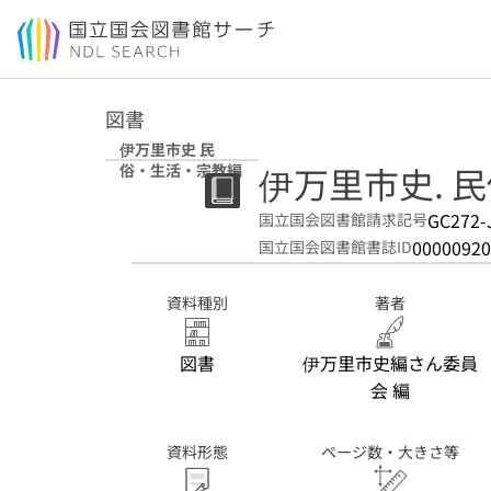
本文へ移動
図書
伊万里市史 民
伊万里市史. 
俗・生活・宗教編
GC272-
国立国会図書館請求記号
00000920
国立国会図書館書誌ID
資料種別
著者
図書
伊万里市史編さん委員
会 編
資料形態
ページ数・大きさ等