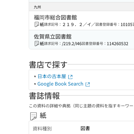
九州
福岡市総合図書館
紙
２１９．２／イ／
10105
請求記号：
図書登録番号：
佐賀県立図書館
紙
/219.2/I46
114260532
請求記号：
図書登録番号：
書店で探す
日本の古本屋
Google Book Search
書誌情報
この資料の詳細や典拠（同じ主題の資料を指すキーワー
紙
図書
資料種別