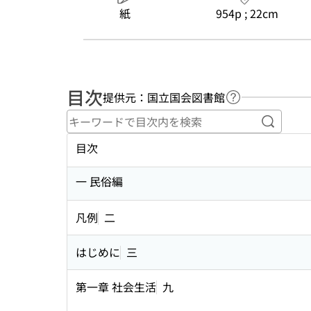
紙
954p ; 22cm
目次
提供元：国立国会図書館
ヘルプページへ
キーワ
目次
一 民俗編
凡例
二
はじめに
三
第一章 社会生活
九