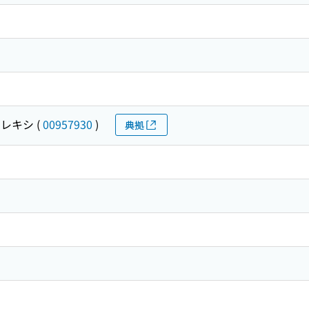
 レキシ
(
00957930
)
典拠