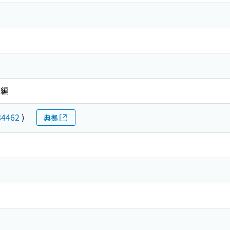
 編
84462
)
典拠