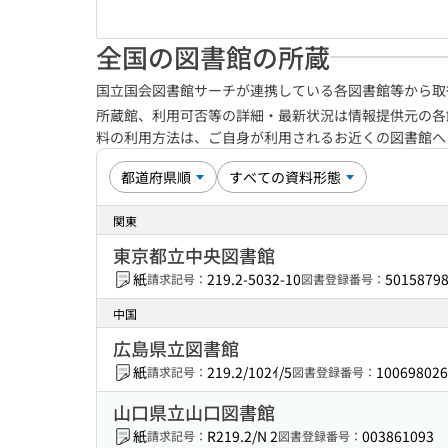
全国の図書館の所蔵
国立国会図書館サーチが連携している各図書館等から取
所蔵館、利用可否等の詳細・最新状況は情報提供元の各
料の利用方法は、ご自身が利用されるお近くの図書館
関東
東京都立中央図書館
紙
219.2-5032-10
5015879
請求記号：
図書登録番号：
中国
広島県立図書館
紙
219.2/102ｲ/5
100698026
請求記号：
図書登録番号：
山口県立山口図書館
紙
R219.2/N 2
003861093
請求記号：
図書登録番号：