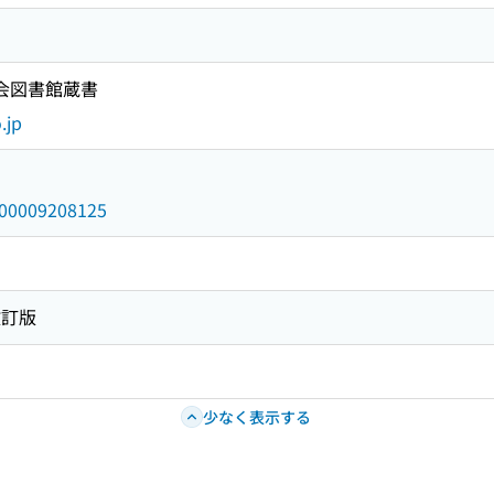
国会図書館蔵書
.jp
/000009208125
改訂版
少なく表示する