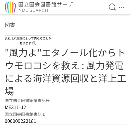
検索を開
メニ
本文へ移動
図書
表紙は所蔵館によって異なることが
ヘルプページへのリンク
あります
"風力よ"エタノール化からト
ウモロコシを救え : 風力発電
による海洋資源回収と洋上工
場
国立国会図書館請求記号
ME311-J2
国立国会図書館書誌ID
000009222181