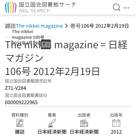
検索を開
メニ
本文へ移動
雑誌
巻号
The nikkei magazine
106号 2012年2月19日
The nikkei
magazine 106号
The nikkei magazine = 日経
2012年2月19日
マガジン
106号 2012年2月19日
国立国会図書館請求記号
Z71-V284
国立国会図書館書誌ID
000009222965
資料種別
著者
出版者
出版年
雑誌
日本経済新聞
日本経済新聞
2012