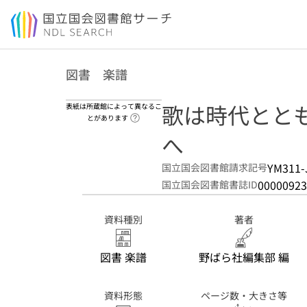
本文へ移動
図書 楽譜
歌は時代とともに
表紙は所蔵館によって異なるこ
ヘルプページへのリンク
とがあります
へ
YM311-
国立国会図書館請求記号
00000923
国立国会図書館書誌ID
資料種別
著者
図書 楽譜
野ばら社編集部 編
資料形態
ページ数・大きさ等