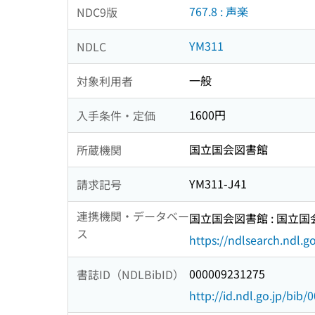
767.8 : 声楽
NDC9版
YM311
NDLC
一般
対象利用者
1600円
入手条件・定価
国立国会図書館
所蔵機関
YM311-J41
請求記号
連携機関・データベー
国立国会図書館 : 国立
ス
https://ndlsearch.ndl.go
000009231275
書誌ID（NDLBibID）
http://id.ndl.go.jp/bib