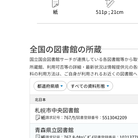
紙
511p ; 21cm
全国の図書館の所蔵
国立国会図書館サーチが連携している各図書館等から取
所蔵館、利用可否等の詳細・最新状況は情報提供元の各
料の利用方法は、ご自身が利用されるお近くの図書館
北日本
札幌市中央図書館
紙
767/ｳ/
5513042209
請求記号：
図書登録番号：
青森県立図書館
紙
767.8-ｳﾀﾊｼﾞﾀﾞｲ
1021377
請求記号：
図書登録番号：