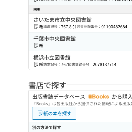
関東
さいたま市立中央図書館
紙
767.8 ｳﾀ
01100482684
請求記号：
図書登録番号：
千葉市中央図書館
紙
横浜市立図書館
紙
767
2078137714
請求記号：
図書登録番号：
書店で探す
出版書誌データベース
から購
『Books』は各出版社から提供された情報による出
紙の本を探す
別の方法で探す