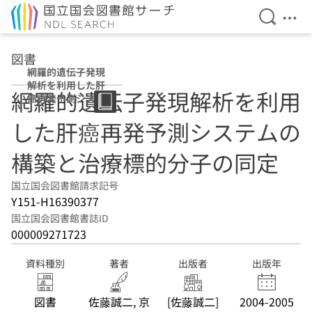
検索を開
メニ
本文へ移動
図書
網羅的遺伝子発現
解析を利用した肝
網羅的遺伝子発現解析を利用
癌再発予測システ
ムの構築と治療標
した肝癌再発予測システムの
的分子の同定
構築と治療標的分子の同定
国立国会図書館請求記号
Y151-H16390377
国立国会図書館書誌ID
000009271723
資料種別
著者
出版者
出版年
図書
佐藤誠二, 京
[佐藤誠二]
2004-2005