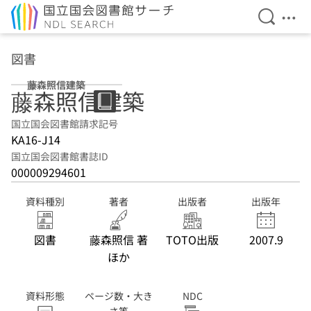
検索を開
メニ
本文へ移動
図書
藤森照信建築
藤森照信建築
国立国会図書館請求記号
KA16-J14
国立国会図書館書誌ID
000009294601
資料種別
著者
出版者
出版年
図書
藤森照信 著
TOTO出版
2007.9
ほか
資料形態
ページ数・大き
NDC