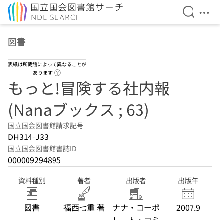
検索を開
メニ
本文へ移動
図書
表紙は所蔵館によって異なることが
ヘルプページへのリンク
あります
もっと!冒険する社内報
(Nanaブックス ; 63)
国立国会図書館請求記号
DH314-J33
国立国会図書館書誌ID
000009294895
資料種別
著者
出版者
出版年
図書
福西七重 著
ナナ・コーポ
2007.9
レート・コミ