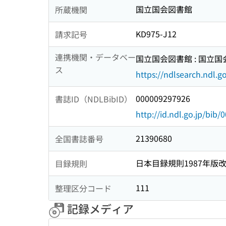
国立国会図書館
所蔵機関
KD975-J12
請求記号
連携機関・データベー
国立国会図書館 : 国立
ス
https://ndlsearch.ndl.go
000009297926
書誌ID（NDLBibID）
http://id.ndl.go.jp/bib
21390680
全国書誌番号
日本目録規則1987年版
目録規則
111
整理区分コード
記録メディア