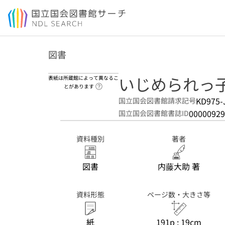
本文へ移動
図書
いじめられっ
表紙は所蔵館によって異なるこ
ヘルプページへのリンク
とがあります
KD975-
国立国会図書館請求記号
00000929
国立国会図書館書誌ID
資料種別
著者
図書
内藤大助 著
資料形態
ページ数・大きさ等
紙
191p ; 19cm