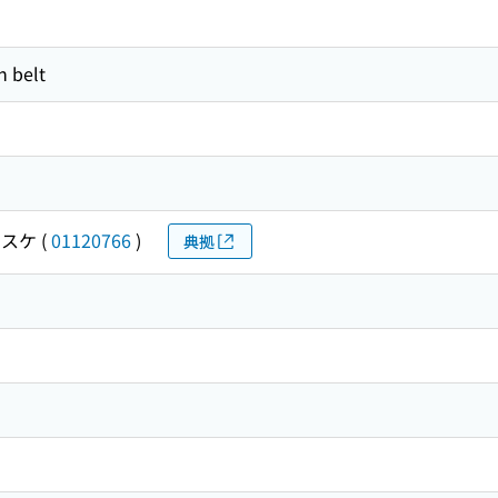
n belt
イスケ
(
01120766
)
典拠
馬