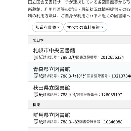
国立国会図書館サーチが連携している各図書館等から取
所蔵館、利用可否等の詳細・最新状況は情報提供元の各
料の利用方法は、ご自身が利用されるお近くの図書館
北日本
札幌市中央図書館
紙
788.3/ﾅ/
2012656324
請求記号：
図書登録番号：
青森県立図書館
紙
788.3-ﾅｲﾄｳ*ﾀﾞ
10213784
請求記号：
図書登録番号：
秋田県立図書館
紙
788J/ﾅｲ/
126039197
請求記号：
図書登録番号：
関東
群馬県立図書館
紙
788.3-ﾆ82
10346088
請求記号：
図書登録番号：