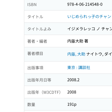
978-4-06-214548-0
ISBN
いじめられっ子のチャン
タイトル
イジメラレッコ ノ チャ
タイトルよみ
内藤大助 著
著者・編者
著者標目
内藤, 大助
ナイトウ, ダ
東京 : 講談社
出版事項
2008.2
出版年月日等
2008
出版年（W3CDTF）
191p
数量