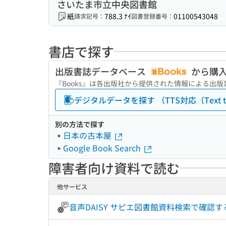
さいたま市立中央図書館
紙
788.3 ﾅｲ
01100543048
請求記号：
図書登録番号：
書店で探す
出版書誌データベース
から購
『Books』は各出版社から提供された情報による出
デジタルデータを探す （TTS対応（Text to
別の方法で探す
日本の古本屋
Google Book Search
障害者向け資料で読む
他サービス
音声DAISY サピエ図書館資料検索で確