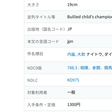
19cm
大きさ
Bullied child's champio
並列タイトル等
JP
出版地（国名コード）
jpn
本文の言語コード
件名標目
内藤, 大助
ナイトウ, ダ
788.3 : 相撲．拳闘．競
NDC9版
KD975
NDLC
一般
対象利用者
1300円
入手条件・定価