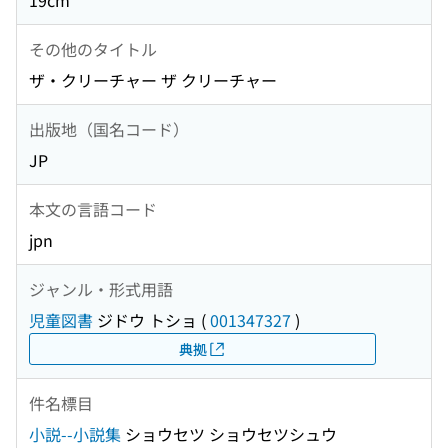
19cm
その他のタイトル
ザ・クリーチャー ザ クリーチャー
出版地（国名コード）
JP
本文の言語コード
jpn
ジャンル・形式用語
児童図書
ジドウ トショ
(
001347327
)
典拠
件名標目
小説--小説集
ショウセツ ショウセツシュウ