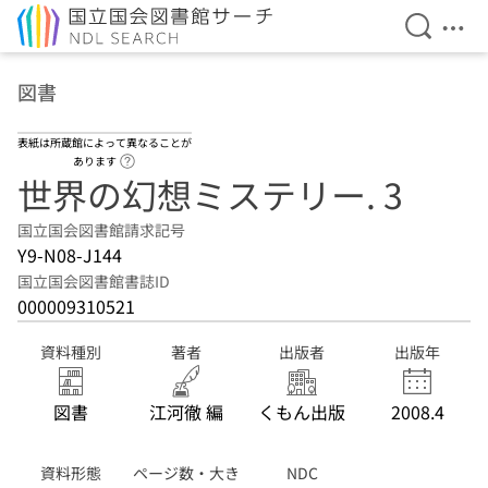
検索を開
メニ
本文へ移動
図書
表紙は所蔵館によって異なることが
ヘルプページへのリンク
あります
世界の幻想ミステリー. 3
国立国会図書館請求記号
Y9-N08-J144
国立国会図書館書誌ID
000009310521
資料種別
著者
出版者
出版年
図書
江河徹 編
くもん出版
2008.4
資料形態
ページ数・大き
NDC