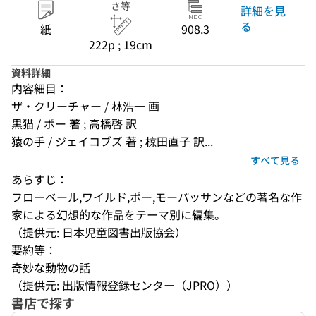
さ等
詳細を見
る
紙
908.3
222p ; 19cm
資料詳細
内容細目：
ザ・クリーチャー / 林浩一 画
黒猫 / ポー 著 ; 高橋啓 訳
猿の手 / ジェイコブズ 著 ; 椋田直子 訳...
すべて見る
あらすじ：
フローベール,ワイルド,ポー,モーパッサンなどの著名な作
家による幻想的な作品をテーマ別に編集。
（提供元: 日本児童図書出版協会）
要約等：
奇妙な動物の話
（提供元: 出版情報登録センター（JPRO））
書店で探す