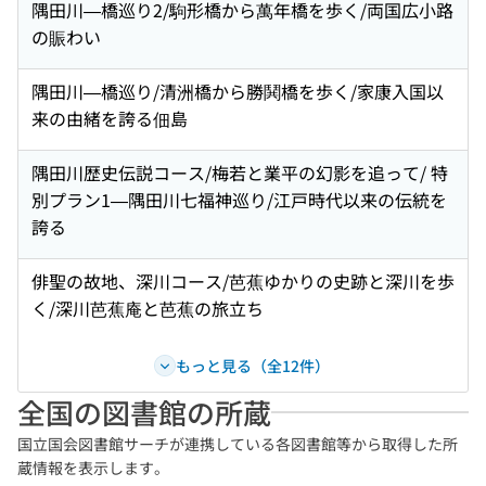
隅田川—橋巡り2/駒形橋から萬年橋を歩く/両国広小路
の賑わい
隅田川—橋巡り/清洲橋から勝鬨橋を歩く/家康入国以
来の由緒を誇る佃島
隅田川歴史伝説コース/梅若と業平の幻影を追って/ 特
別プラン1—隅田川七福神巡り/江戸時代以来の伝統を
誇る
俳聖の故地、深川コース/芭蕉ゆかりの史跡と深川を歩
く/深川芭蕉庵と芭蕉の旅立ち
もっと見る（全12件）
全国の図書館の所蔵
国立国会図書館サーチが連携している各図書館等から取得した所
蔵情報を表示します。