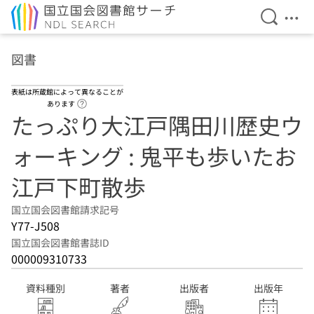
検索を開
メニ
本文へ移動
図書
表紙は所蔵館によって異なることが
ヘルプページへのリンク
あります
たっぷり大江戸隅田川歴史ウ
ォーキング : 鬼平も歩いたお
江戸下町散歩
国立国会図書館請求記号
Y77-J508
国立国会図書館書誌ID
000009310733
資料種別
著者
出版者
出版年