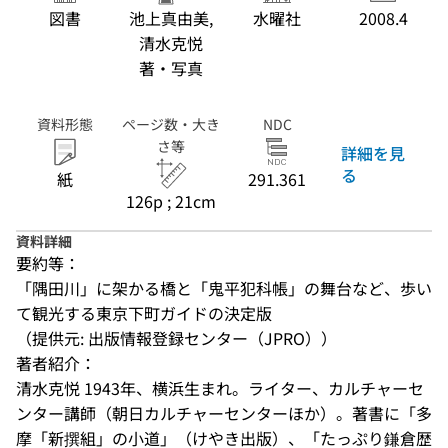
図書
池上真由美,
水曜社
2008.4
清水克悦
著・写真
資料形態
ページ数・大き
NDC
さ等
詳細を見
る
紙
291.361
126p ; 21cm
資料詳細
要約等：
「隅田川」に架かる橋と「鬼平犯科帳」の舞台など、歩い
て観光する東京下町ガイドの決定版
（提供元: 出版情報登録センター（JPRO））
著者紹介：
清水克悦 1943年、横浜生まれ。ライター、カルチャーセ
ンター講師（朝日カルチャーセンターほか）。著書に「多
摩「新撰組」の小道」（けやき出版）、「たっぷり鎌倉歴