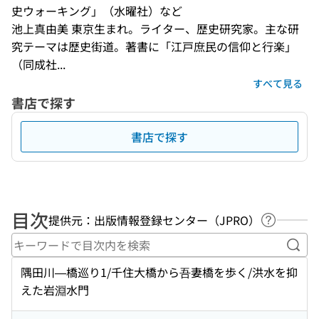
史ウォーキング」（水曜社）など
池上真由美 東京生まれ。ライター、歴史研究家。主な研
究テーマは歴史街道。著書に「江戸庶民の信仰と行楽」
（同成社...
すべて見る
書店で探す
書店で探す
目次
提供元：出版情報登録センター（JPRO）
ヘルプペ
キー
隅田川—橋巡り1/千住大橋から吾妻橋を歩く/洪水を抑
えた岩淵水門