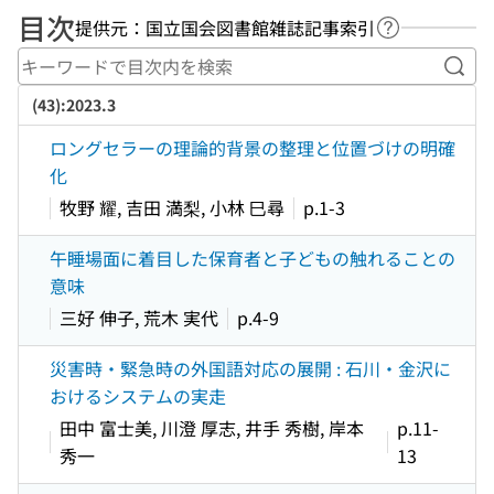
目次
提供元：国立国会図書館雑誌記事索引
ヘルプページ
キー
(43):2023.3
ロングセラーの理論的背景の整理と位置づけの明確
化
牧野 耀, 吉田 満梨, 小林 巳尋
p.1-3
午睡場面に着目した保育者と子どもの触れることの
意味
三好 伸子, 荒木 実代
p.4-9
災害時・緊急時の外国語対応の展開 : 石川・金沢に
おけるシステムの実走
田中 富士美, 川澄 厚志, 井手 秀樹, 岸本
p.11-
秀一
13