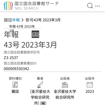
検索を開
メニ
本文へ移動
雑誌
巻号
年報
43号 2023年3月
年報 43号 2023年
3月
年報
43号 2023年3月
国立国会図書館請求記号
Z3-2537
国立国会図書館書誌ID
000009330342
資料種別
著者
出版者
出版年
雑誌
[金沢星稜大
金沢星稜大学
2023
学総合研究
総合研究所
所] [編]