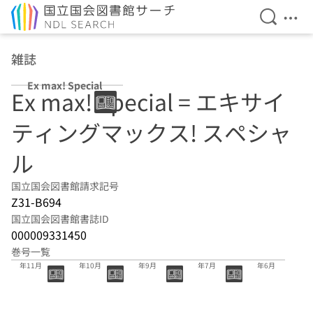
検索を開
メニ
本文へ移動
雑誌
Ex max! Special
Ex max! Special = エキサイ
ティングマックス! スペシャ
ル
国立国会図書館請求記号
Z31-B694
国立国会図書館書誌ID
000009331450
巻号一覧
199巻 2024
198巻 2024
197巻 2024
195巻 2024
194巻 2024
年11月
年10月
年9月
年7月
年6月