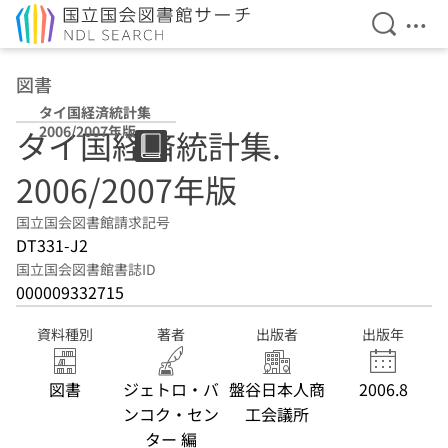
検索を開
メニ
本文へ移動
図書
タイ国経済統計集
2006/2007年版
タイ国経済統計集.
2006/2007年版
国立国会図書館請求記号
DT331-J2
国立国会図書館書誌ID
000009332715
資料種別
著者
出版者
出版年
図書
ジェトロ・バ
盤谷日本人商
2006.8
ンコク・セン
工会議所
ター 編