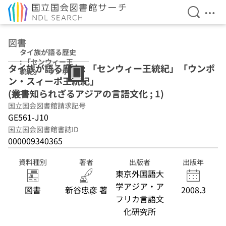
検索を開
メニ
本文へ移動
図書
タイ族が語る歴史
: 「センウィー王
タイ族が語る歴史 : 「センウィー王統紀」「ウンポ
統紀」「ウンポ
ン・スィーポ王統紀」
ン・スィーポ王統
紀」 (叢書知られ
(叢書知られざるアジアの言語文化 ; 1)
ざるアジアの言語
国立国会図書館請求記号
文化 ; 1)
GE561-J10
国立国会図書館書誌ID
000009340365
資料種別
著者
出版者
出版年
東京外国語大
学アジア・ア
図書
新谷忠彦 著
2008.3
フリカ言語文
化研究所