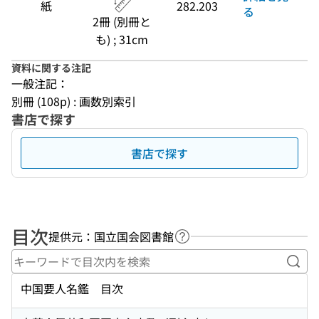
紙
282.203
る
2冊 (別冊と
も) ; 31cm
資料に関する注記
一般注記：
別冊 (108p) : 画数別索引
書店で探す
書店で探す
目次
提供元：国立国会図書館
ヘルプページへのリンク
キー
中国要人名鑑 目次