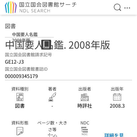
検索を開
メニ
本文へ移動
図書
中国要人名鑑
2008年版
中国要人名鑑. 2008年版
国立国会図書館請求記号
GE12-J3
国立国会図書館書誌ID
000009345179
資料種別
著者
出版者
出版年
図書
-
時評社
2008.3
資料形態
ページ数・大き
NDC
さ等
詳細を見