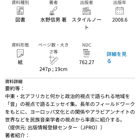
資料種別
著者
出版者
出版年
図書
水野信男 著
スタイルノー
2008.6
ト
資料形態
ページ数・大き
NDC
さ等
詳細を見
る
紙
762.27
247p ; 19cm
資料詳細
要約等：
中東・北アフリカと何かと政治的視点で語られる地域を
「音」の視点で語るエッセイ集。長年のフィールドワーク
をもとに、ヨーロッパ文化との関係やアラビアンナイトの
世界などを民族音楽学者の視点から率直に紹介する。
（提供元: 出版情報登録センター（JPRO））
著者紹介：