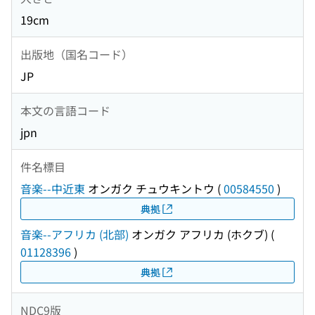
19cm
出版地（国名コード）
JP
本文の言語コード
jpn
件名標目
音楽--中近東
オンガク チュウキントウ
(
00584550
)
典拠
音楽--アフリカ (北部)
オンガク アフリカ (ホクブ)
(
01128396
)
典拠
NDC9版