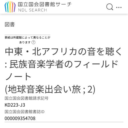
検索を開
メニ
本文へ移動
図書
表紙は所蔵館によって異なることが
ヘルプページへのリンク
あります
中東・北アフリカの音を聴く
: 民族音楽学者のフィールド
ノート
(地球音楽出会い旅 ; 2)
国立国会図書館請求記号
KD223-J3
国立国会図書館書誌ID
000009354708