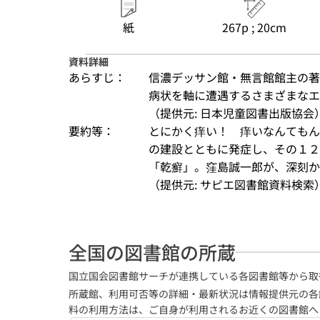
紙
267p ; 20cm
資料詳細
あらすじ：
信濃デッサン館・無言館館主の著
病状を軸に遭遇するさまざまな
（提供元: 日本児童図書出版協会
要約等：
とにかく痒い！　痒いなんてもん
の建設とともに発症し、その１２
「乾癬」。窪島誠一郎が、深刻か
（提供元: サピエ図書館資料検索
全国の図書館の所蔵
国立国会図書館サーチが連携している各図書館等から取
所蔵館、利用可否等の詳細・最新状況は情報提供元の各
料の利用方法は、ご自身が利用されるお近くの図書館