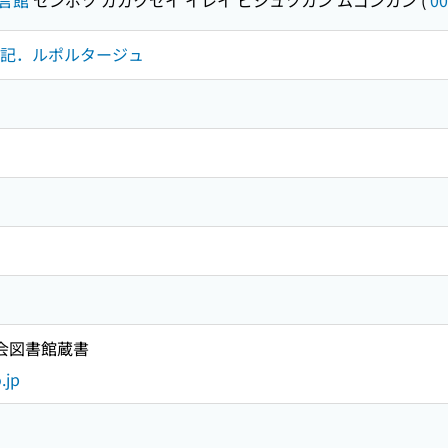
録．手記．ルポルタージュ
国会図書館蔵書
.jp