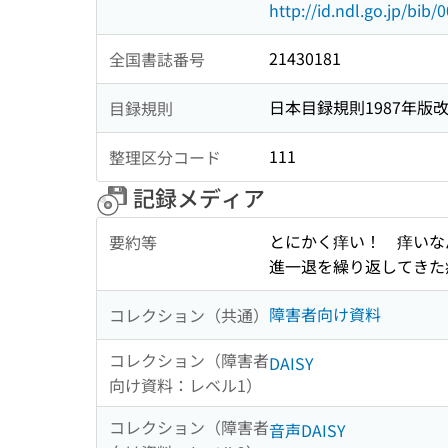
http://id.ndl.go.jp/bib
21430181
全国書誌番号
日本目録規則1987年版
目録規則
111
整理区分コード
記録メディア
とにかく痒い！ 痒いな
要約等
進一退を繰り返してきた
障害者向け資料
コレクション（共通）
コレクション（障害者
DAISY
向け資料：レベル1）
コレクション（障害者
音声DAISY