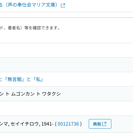
する（声の奉仕会マリア文庫）
ド、著者名）等を確認できます。
」と「無言館」と「私」
セン ト ムゴンカン ト ワタクシ
マ, セイイチロウ, 1941-
(
00121736
)
典拠