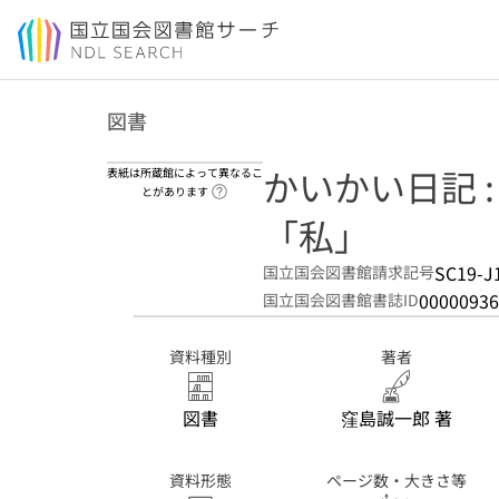
本文へ移動
図書
かいかい日記 
表紙は所蔵館によって異なるこ
ヘルプページへのリンク
とがあります
「私」
SC19-J
国立国会図書館請求記号
00000936
国立国会図書館書誌ID
資料種別
著者
図書
窪島誠一郎 著
資料形態
ページ数・大きさ等