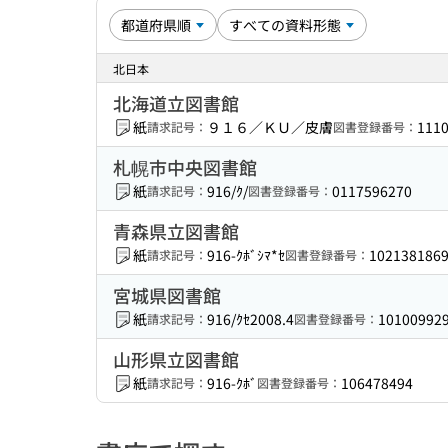
北日本
北海道立図書館
紙
９１６／ＫＵ／皮膚
111
請求記号：
図書登録番号：
札幌市中央図書館
紙
916/ｸ/
0117596270
請求記号：
図書登録番号：
青森県立図書館
紙
916-ｸﾎﾞｼﾏ*ｾ
102138186
請求記号：
図書登録番号：
宮城県図書館
紙
916/ｸｾ2008.4
10100992
請求記号：
図書登録番号：
山形県立図書館
紙
916-ｸﾎﾞ
106478494
請求記号：
図書登録番号：