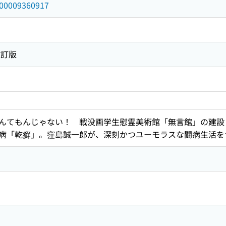
/000009360917
改訂版
んてもんじゃない！ 戦没画学生慰霊美術館「無言館」の建設
病「乾癬」。窪島誠一郎が、深刻かつユーモラスな闘病生活を