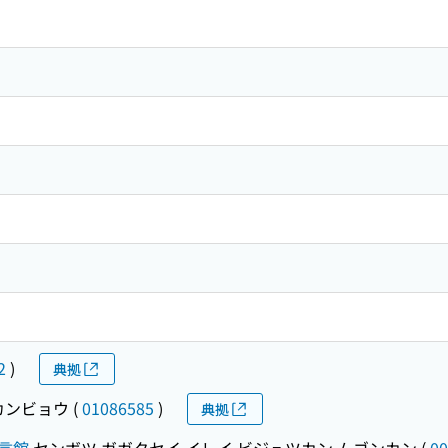
2
)
典拠
カンビョウ
(
01086585
)
典拠
言館
センボツ ガガクセイ イレイ ビジュツカン ムゴンカン
(
00