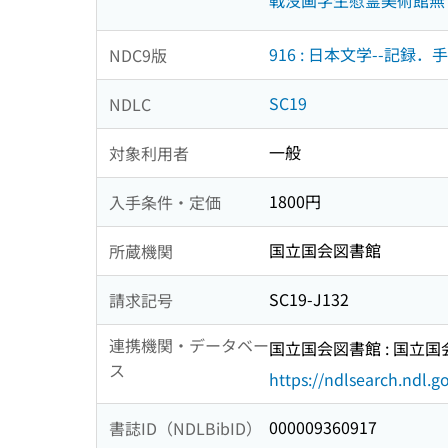
916 : 日本文学--記
NDC9版
SC19
NDLC
一般
対象利用者
1800円
入手条件・定価
国立国会図書館
所蔵機関
SC19-J132
請求記号
連携機関・データベー
国立国会図書館 : 国立
ス
https://ndlsearch.ndl.go
000009360917
書誌ID（NDLBibID）