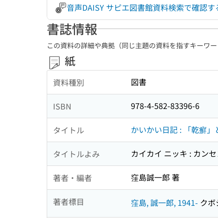
音声DAISY サピエ図書館資料検索で確認
書誌情報
この資料の詳細や典拠（同じ主題の資料を指すキーワー
紙
図書
資料種別
978-4-582-83396-6
ISBN
かいかい日記 : 「乾癬
タイトル
カイカイ ニッキ : カン
タイトルよみ
窪島誠一郎 著
著者・編者
著者標目
窪島, 誠一郎, 1941-
クボシ