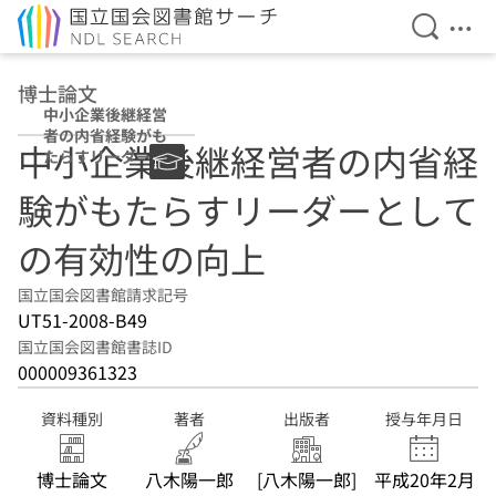
検索を開
メニ
本文へ移動
博士論文
中小企業後継経営
者の内省経験がも
中小企業後継経営者の内省経
たらすリーダーと
しての有効性の向
験がもたらすリーダーとして
上
の有効性の向上
国立国会図書館請求記号
UT51-2008-B49
国立国会図書館書誌ID
000009361323
資料種別
著者
出版者
授与年月日
博士論文
八木陽一郎
[八木陽一郎]
平成20年2月