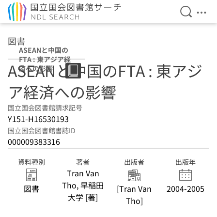
検索を開
メニ
本文へ移動
図書
ASEANと中国の
FTA : 東アジア経
ASEANと中国のFTA : 東アジ
済への影響
ア経済への影響
国立国会図書館請求記号
Y151-H16530193
国立国会図書館書誌ID
000009383316
資料種別
著者
出版者
出版年
Tran Van
Tho, 早稲田
図書
[Tran Van
2004-2005
大学 [著]
Tho]