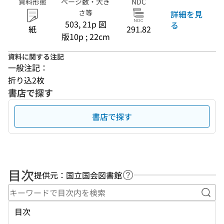
資料形態
ページ数・大き
NDC
さ等
詳細を見
503, 21p 図
る
紙
291.82
版10p ; 22cm
資料に関する注記
一般注記：
折り込2枚
書店で探す
書店で探す
目次
提供元：国立国会図書館
ヘルプページへのリンク
キー
目次