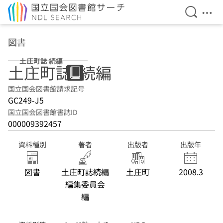
検索を開
メニ
本文へ移動
図書
土庄町誌 続編
土庄町誌. 続編
国立国会図書館請求記号
GC249-J5
国立国会図書館書誌ID
000009392457
資料種別
著者
出版者
出版年
図書
土庄町誌続編
土庄町
2008.3
編集委員会
編