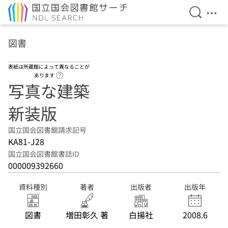
検索を開
メニ
本文へ移動
図書
表紙は所蔵館によって異なることが
ヘルプページへのリンク
あります
写真な建築
新装版
国立国会図書館請求記号
KA81-J28
国立国会図書館書誌ID
000009392660
資料種別
著者
出版者
出版年
図書
増田彰久 著
白揚社
2008.6