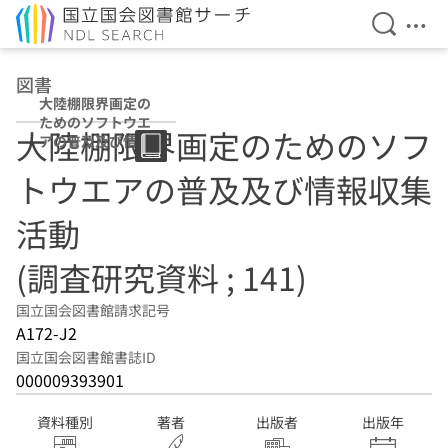
検索を開
メニ
本文へ移動
図書
大陸棚限界画定の
ためのソフトウエ
大陸棚限界画定のためのソフ
アの普及及び情報
収集活動 (調査研
トウエアの普及及び情報収集
究資料 ; 141)
活動
(調査研究資料 ; 141)
国立国会図書館請求記号
A172-J2
国立国会図書館書誌ID
000009393901
資料種別
著者
出版者
出版年