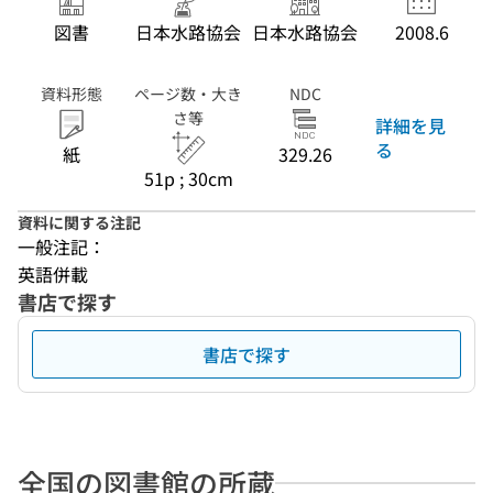
図書
日本水路協会
日本水路協会
2008.6
資料形態
ページ数・大き
NDC
さ等
詳細を見
る
紙
329.26
51p ; 30cm
資料に関する注記
一般注記：
英語併載
書店で探す
書店で探す
全国の図書館の所蔵