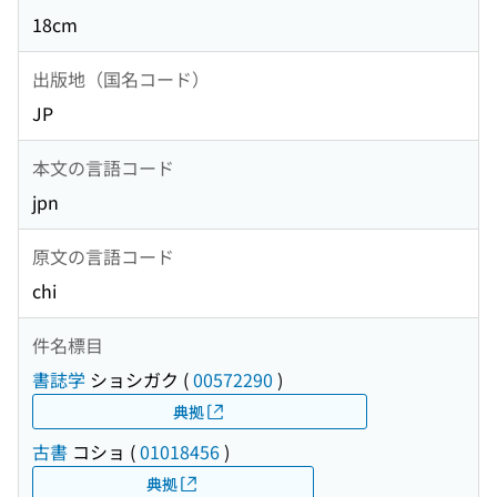
18cm
出版地（国名コード）
JP
本文の言語コード
jpn
原文の言語コード
chi
件名標目
書誌学
ショシガク
(
00572290
)
典拠
古書
コショ
(
01018456
)
典拠