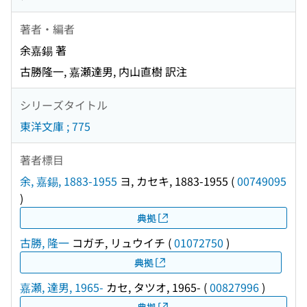
著者・編者
余嘉錫 著
古勝隆一, 嘉瀬達男, 内山直樹 訳注
シリーズタイトル
東洋文庫 ; 775
著者標目
余, 嘉錫, 1883-1955
ヨ, カセキ, 1883-1955
(
00749095
)
典拠
古勝, 隆一
コガチ, リュウイチ
(
01072750
)
典拠
嘉瀬, 達男, 1965-
カセ, タツオ, 1965-
(
00827996
)
典拠