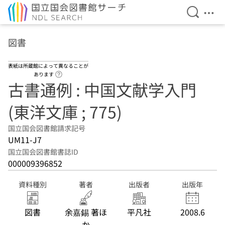
検索を開
メニ
本文へ移動
図書
表紙は所蔵館によって異なることが
ヘルプページへのリンク
あります
古書通例 : 中国文献学入門
(東洋文庫 ; 775)
国立国会図書館請求記号
UM11-J7
国立国会図書館書誌ID
000009396852
資料種別
著者
出版者
出版年
図書
余嘉錫 著ほ
平凡社
2008.6
か