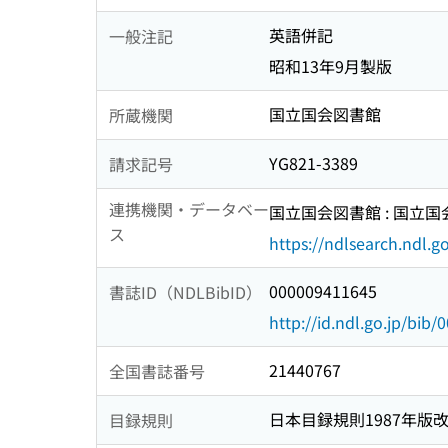
英語併記
一般注記
昭和13年9月製版
国立国会図書館
所蔵機関
YG821-3389
請求記号
連携機関・データベー
国立国会図書館 : 国立
ス
https://ndlsearch.ndl.go
000009411645
書誌ID（NDLBibID）
http://id.ndl.go.jp/bib
21440767
全国書誌番号
日本目録規則1987年版
目録規則