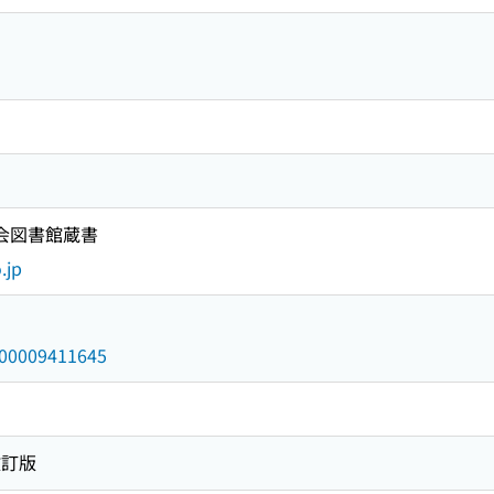
国会図書館蔵書
.jp
/000009411645
改訂版