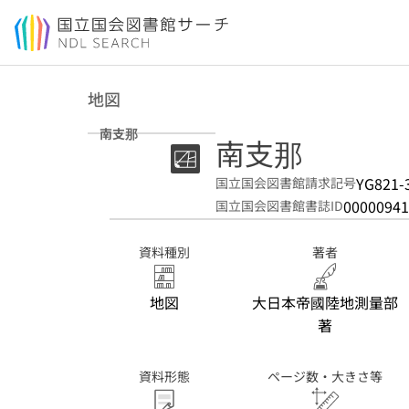
本文へ移動
地図
南支那
南支那
YG821-
国立国会図書館請求記号
00000941
国立国会図書館書誌ID
資料種別
著者
地図
大日本帝國陸地測量部
著
資料形態
ページ数・大きさ等