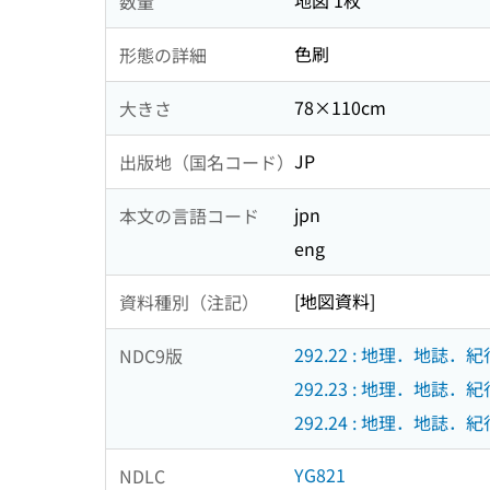
地図 1枚
数量
色刷
形態の詳細
78×110cm
大きさ
JP
出版地（国名コード）
jpn
本文の言語コード
eng
[地図資料]
資料種別（注記）
292.22 : 地理．地誌．
NDC9版
292.23 : 地理．地誌．
292.24 : 地理．地誌．
YG821
NDLC