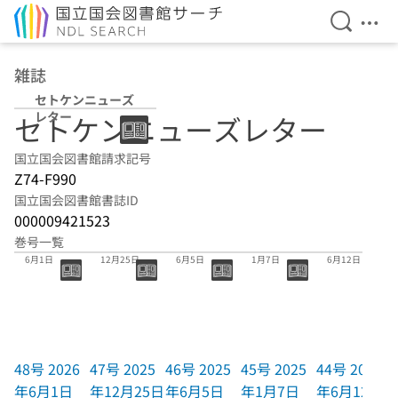
検索を開
メニ
本文へ移動
雑誌
セトケンニューズ
レター
セトケンニューズレター
国立国会図書館請求記号
Z74-F990
国立国会図書館書誌ID
000009421523
巻号一覧
48号 2026年
47号 2025年
46号 2025年
45号 2025年
44号 2024年
6月1日
12月25日
6月5日
1月7日
6月12日
48号 2026
47号 2025
46号 2025
45号 2025
44号 2024
年6月1日
年12月25日
年6月5日
年1月7日
年6月12日