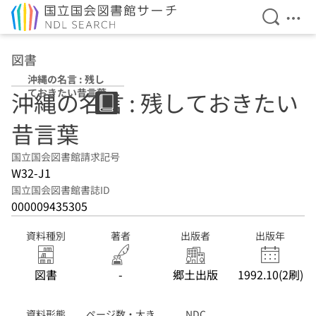
検索を開
メニ
本文へ移動
図書
沖縄の名言 : 残し
ておきたい昔言葉
沖縄の名言 : 残しておきたい
昔言葉
国立国会図書館請求記号
W32-J1
国立国会図書館書誌ID
000009435305
資料種別
著者
出版者
出版年
図書
-
郷土出版
1992.10(2刷)
資料形態
ページ数・大き
NDC