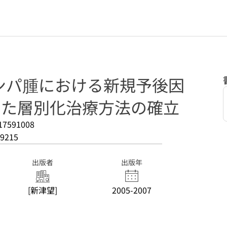
ンパ腫における新規予後因
いた層別化治療方法の確立
17591008
9215
出版者
出版年
[新津望]
2005-2007