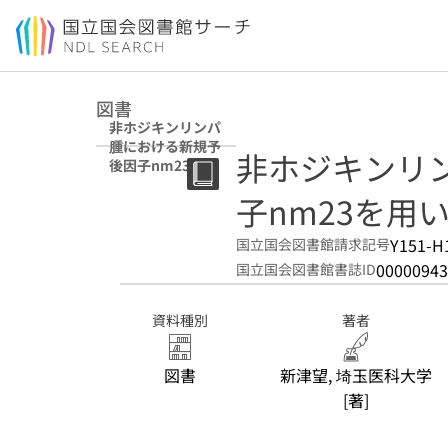
本文へ移動
図書
非ホジキンリンパ
腫における新規予
非ホジキンリ
後因子nm23を用
いた層別化治療方
子nm23を用
法の確立
Y151-H
国立国会図書館請求記号
00000943
国立国会図書館書誌ID
資料種別
著者
図書
新津望, 埼玉医科大学
[著]