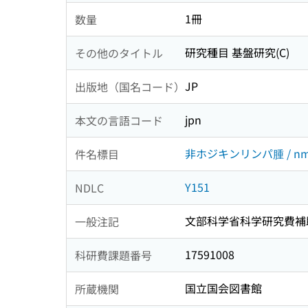
1冊
数量
研究種目 基盤研究(C)
その他のタイトル
JP
出版地（国名コード）
jpn
本文の言語コード
非ホジキンリンパ腫 / nm23-H
件名標目
Y151
NDLC
文部科学省科学研究費補
一般注記
17591008
科研費課題番号
国立国会図書館
所蔵機関