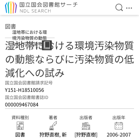
検索を開
メニ
本文へ移動
図書
湿地帯における環
境汚染物質の動態
湿地帯における環境汚染物質
ならびに汚染物質
の低減化への試み
の動態ならびに汚染物質の低
減化への試み
国立国会図書館請求記号
Y151-H18510056
国立国会図書館書誌ID
000009467084
資料種別
著者
出版者
出版年
図書
狩野直樹, 新
[狩野直樹]
2006-2007