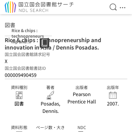
検索を開
メニ
本文へ移動
図書
Rice & chips :
technopreneurs
Rice & chips : technopreneurship and
hip and
innovation in Asia / Dennis Posadas.
innovation in
Asia / Dennis
国立国会図書館請求記号
Posadas.
X
国立国会図書館書誌ID
000009490459
資料種別
著者
出版者
出版年
Pearson
Prentice Hall
図書
Posadas,
2007.
Dennis.
資料形態
ページ数・大き
NDC