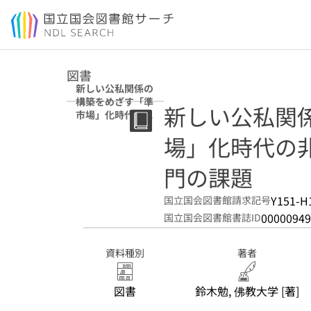
本文へ移動
図書
新しい公私関係の
構築をめざす「準
新しい公私関
市場」化時代の非
営利福祉事業体と
場」化時代の
公共部門の課題
門の課題
Y151-H
国立国会図書館請求記号
00000949
国立国会図書館書誌ID
資料種別
著者
図書
鈴木勉, 佛教大学 [著]