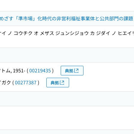
めざす「準市場」化時代の非営利福祉事業体と公共部門の課題
イ ノ コウチク オ メザス ジュンシジョウ カ ジダイ ノ ヒエイ
トム, 1951-
(
00219435
)
典拠
イガク
(
00277387
)
典拠