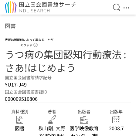
検索を開
メニ
本文へ移動
図書
表紙は所蔵館によって異なることが
ヘルプページへのリンク
あります
うつ病の集団認知行動療法 :
さあ!はじめよう
国立国会図書館請求記号
YU17-J49
国立国会図書館書誌ID
000009516806
資料種別
著者
出版者
出版年
図書
秋山剛, 大野
医学映像教育
2008.7
裕 監修ほか
センター (制