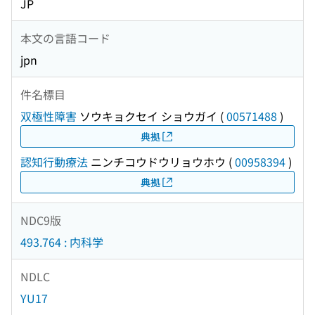
JP
本文の言語コード
jpn
件名標目
双極性障害
ソウキョクセイ ショウガイ
(
00571488
)
典拠
認知行動療法
ニンチコウドウリョウホウ
(
00958394
)
典拠
NDC9版
493.764 : 内科学
NDLC
YU17