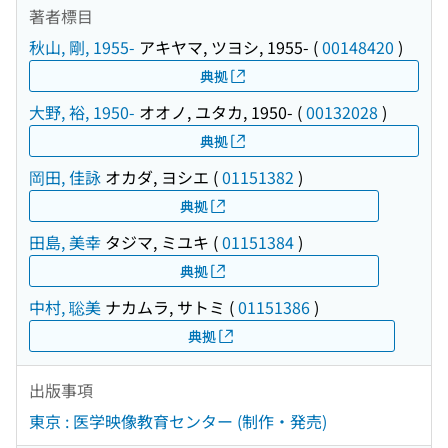
著者標目
秋山, 剛, 1955-
アキヤマ, ツヨシ, 1955-
(
00148420
)
典拠
大野, 裕, 1950-
オオノ, ユタカ, 1950-
(
00132028
)
典拠
岡田, 佳詠
オカダ, ヨシエ
(
01151382
)
典拠
田島, 美幸
タジマ, ミユキ
(
01151384
)
典拠
中村, 聡美
ナカムラ, サトミ
(
01151386
)
典拠
出版事項
東京 : 医学映像教育センター (制作・発売)