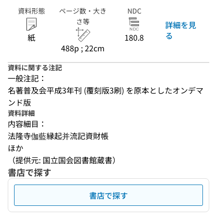
資料形態
ページ数・大き
NDC
さ等
詳細を見
る
紙
180.8
488p ; 22cm
資料に関する注記
一般注記：
名著普及会平成3年刊 (覆刻版3刷) を原本としたオンデマ
ンド版
資料詳細
内容細目：
法隆寺伽藍縁起并流記資財帳
ほか
（提供元: 国立国会図書館蔵書）
書店で探す
書店で探す