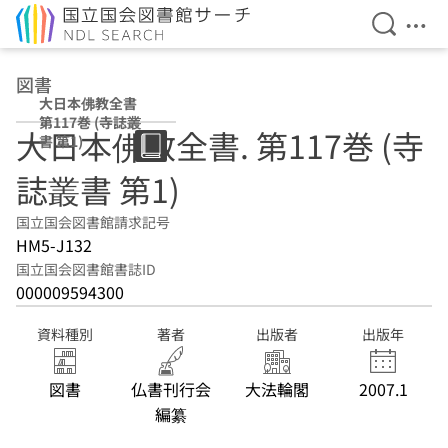
検索を開
メニ
本文へ移動
図書
大日本佛教全書
第117巻 (寺誌叢
大日本佛教全書. 第117巻 (寺
書 第1)
誌叢書 第1)
国立国会図書館請求記号
HM5-J132
国立国会図書館書誌ID
000009594300
資料種別
著者
出版者
出版年
図書
仏書刊行会
大法輪閣
2007.1
編纂