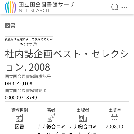
検索を開
メニ
本文へ移動
図書
表紙は所蔵館によって異なることが
ヘルプページへのリンク
あります
社内誌企画ベスト・セレクシ
ョン. 2008
国立国会図書館請求記号
DH314-J108
国立国会図書館書誌ID
000009718749
資料種別
著者
出版者
出版年
図書
ナナ総合コミ
ナナ総合コミ
2008.10
ュニケーショ
ュニケーショ