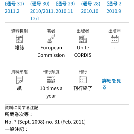
(通号 31)
(通号 30)
(通号 29)
(通号 28)
(通号 27)
2011.2
2010/2011.
2010.11
2010.10
2010.9
12/1
資料種別
著者
出版者
出版年
雑誌
European
Unite
-
Commission
CORDIS
資料形態
刊行頻度
刊行
詳細を見
る
紙
10 times a
刊行終了
year
資料に関する注記
所蔵巻次等：
No. 7 (Sept. 2008)-no. 31 (Feb. 2011)
一般注記：