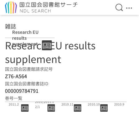
検索を開
メニ
本文へ移動
雑誌
Research EU
results
Research EU results
supplement
supplement
国立国会図書館請求記号
Z76-A564
国立国会図書館書誌ID
000009784791
(通号 30)
巻号一覧
(通号 31)
(通号 29)
(通号 28)
(通号 27)
2010/2011.1
2011.2
2010.11
2010.10
2010.9
2/1