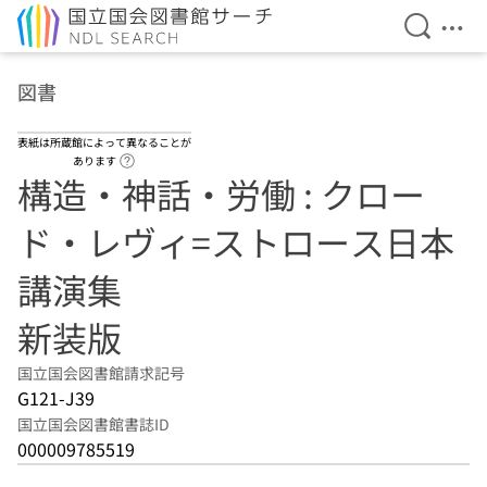
検索を開
メニ
本文へ移動
図書
表紙は所蔵館によって異なることが
ヘルプページへのリンク
あります
構造・神話・労働 : クロー
ド・レヴィ=ストロース日本
講演集
新装版
国立国会図書館請求記号
G121-J39
国立国会図書館書誌ID
000009785519