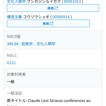
文化人類学
ブンカジンルイガク
(
00561013
)
典拠
構造主義
コウゾウシュギ
(
00566914
)
典拠
NDC9版
389.04 : 民族学．文化人類学
NDLC
G121
対象利用者
一般
一般注記
原タイトル: Claude Levi-Strauss conferences au