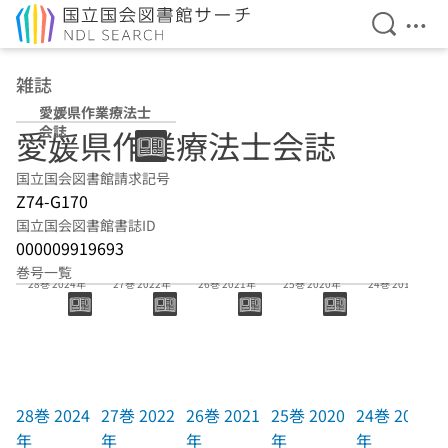
検索を開
メニ
本文へ移動
雑誌
愛媛県作業療法士
会誌
愛媛県作業療法士会誌
国立国会図書館請求記号
Z74-G170
国立国会図書館書誌ID
000009919693
巻号一覧
28巻 2024年
27巻 2022年
26巻 2021年
25巻 2020年
24巻 2019年
28巻 2024
27巻 2022
26巻 2021
25巻 2020
24巻 2019
年
年
年
年
年