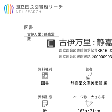
本文へ移動
図書
古伊万里 : 静嘉堂
古伊万里 : 静
蔵
KB16-J
国立国会図書館請求記号
00000993
国立国会図書館書誌ID
資料種別
著者
図書
静嘉堂文庫美術館 編
資料形態
ページ数・大きさ等
紙
163p ; 21cm