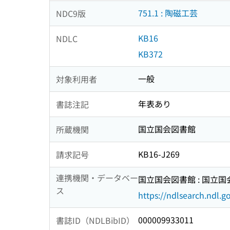
751.1 : 陶磁工芸
NDC9版
KB16
NDLC
KB372
一般
対象利用者
年表あり
書誌注記
国立国会図書館
所蔵機関
KB16-J269
請求記号
連携機関・データベー
国立国会図書館 : 国立
ス
https://ndlsearch.ndl.go
000009933011
書誌ID（NDLBibID）