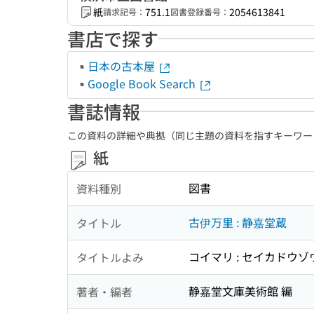
紙
751.1
2054613841
請求記号：
図書登録番号：
書店で探す
日本の古本屋
Google Book Search
書誌情報
この資料の詳細や典拠（同じ主題の資料を指すキーワー
紙
図書
資料種別
古伊万里 : 静嘉堂蔵
タイトル
コイマリ : セイカドウゾ
タイトルよみ
静嘉堂文庫美術館 編
著者・編者