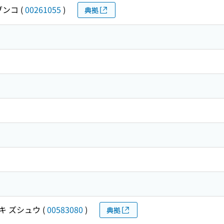
ブンコ
(
00261055
)
典拠
キ ズシュウ
(
00583080
)
典拠