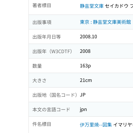
著者標目
静嘉堂文庫
セイカドウ 
東京 : 静嘉堂文庫美術館
出版事項
2008.10
出版年月日等
2008
出版年（W3CDTF）
163p
数量
21cm
大きさ
JP
出版地（国名コード）
jpn
本文の言語コード
件名標目
伊万里焼--図集
イマリヤ