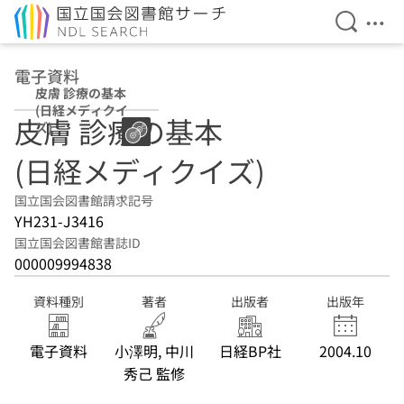
検索を開
メニ
本文へ移動
電子資料
皮膚 診療の基本
(日経メディクイ
皮膚 診療の基本
ズ)
(日経メディクイズ)
国立国会図書館請求記号
YH231-J3416
国立国会図書館書誌ID
000009994838
資料種別
著者
出版者
出版年
電子資料
小澤明, 中川
日経BP社
2004.10
秀己 監修