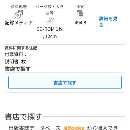
資料形態
ページ数・大き
NDC
さ等
詳細を見
記録メディア
494.8
る
CD-ROM 1枚
; 12cm
資料に関する注記
付属資料：
説明書1枚
書店で探す
書店で探す
書店で探す
出版書誌データベース
から購入でき