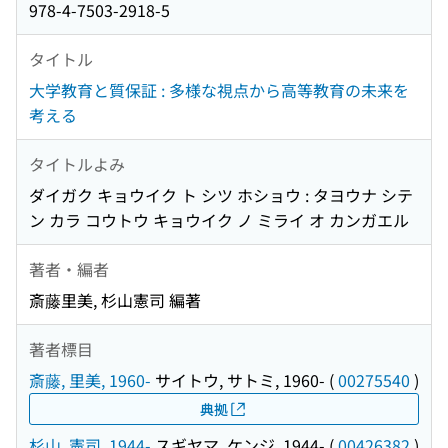
978-4-7503-2918-5
タイトル
大学教育と質保証 : 多様な視点から高等教育の未来を
考える
タイトルよみ
ダイガク キョウイク ト シツ ホショウ : タヨウナ シテ
ン カラ コウトウ キョウイク ノ ミライ オ カンガエル
著者・編者
斎藤里美, 杉山憲司 編著
著者標目
斎藤, 里美, 1960-
サイトウ, サトミ, 1960-
(
00275540
)
典拠
杉山, 憲司, 1944-
スギヤマ, ケンジ, 1944-
(
00426382
)