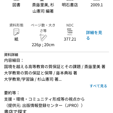
図書
斎藤里美, 杉
明石書店
2009.1
山憲司 編著
資料形態
ページ数・大き
NDC
さ等
詳細を見
る
紙
377.21
226p ; 20cm
資料詳細
内容細目：
国境を越える高等教育の質保証とその課題 / 斎藤里美 著
大学教育の質の保証と保障 / 藤本典裕 著
大学教育/学習論 / 杉山憲司 著...
すべて見る
要約等：
支援・環境・コミュニティ形成等の視点から
（提供元: 出版情報登録センター（JPRO））
書店で探す