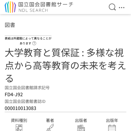
検索を開
メニ
本文へ移動
図書
表紙は所蔵館によって異なることが
ヘルプページへのリンク
あります
大学教育と質保証 : 多様な視
点から高等教育の未来を考え
る
国立国会図書館請求記号
FD4-J92
国立国会図書館書誌ID
000010013083
資料種別
著者
出版者
出版年