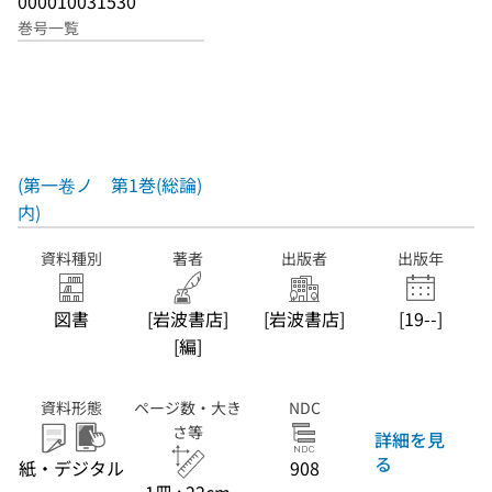
000010031530
巻号一覧
(第一卷ノ
第1巻(総論)
内)
資料種別
著者
出版者
出版年
図書
[岩波書店]
[岩波書店]
[19--]
[編]
資料形態
ページ数・大き
NDC
さ等
詳細を見
る
紙・デジタル
908