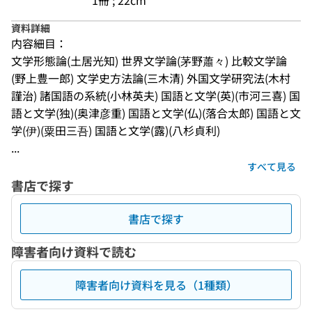
1冊 ; 22cm
資料詳細
内容細目：
文学形態論(土居光知) 世界文学論(茅野蕭々) 比較文学論
(野上豊一郎) 文学史方法論(三木清) 外国文学研究法(木村
謹治) 諸国語の系統(小林英夫) 国語と文学(英)(市河三喜) 国
語と文学(独)(奥津彦重) 国語と文学(仏)(落合太郎) 国語と文
学(伊)(粟田三吾) 国語と文学(露)(八杉貞利)
...
すべて見る
書店で探す
書店で探す
障害者向け資料で読む
障害者向け資料を見る（1種類）