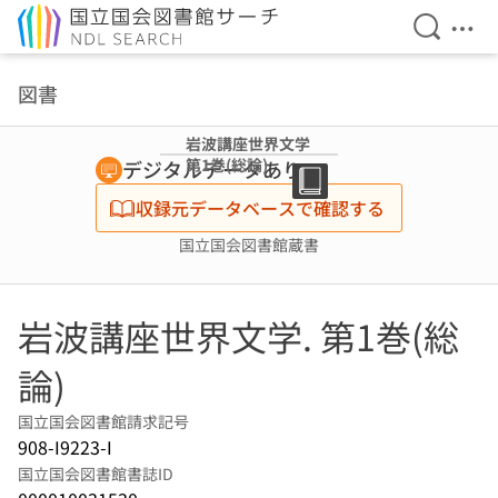
検索を開
メニ
本文へ移動
図書
岩波講座世界文学
第1巻(総論)
デジタルデータあり
収録元データベースで確認する
国立国会図書館蔵書
岩波講座世界文学. 第1巻(総
論)
国立国会図書館請求記号
908-I9223-I
国立国会図書館書誌ID